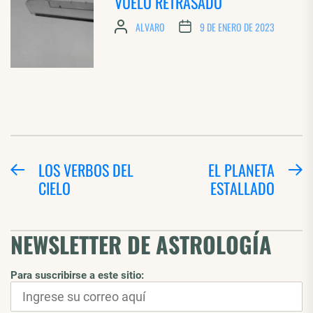
VUELO RETRASADO
ALVARO
9 DE ENERO DE 2023
NAVEGACIÓN
LOS VERBOS DEL
EL PLANETA
Entrada
E
CIELO
ESTALLADO
DE
anterior:
si
ENTRADAS
NEWSLETTER DE ASTROLOGÍA
Para suscribirse a este sitio: