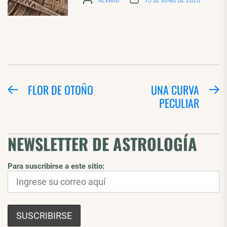
NAVEGACIÓN
FLOR DE OTOÑO
UNA CURVA
Entrada
E
PECULIAR
DE
anterior:
si
ENTRADAS
NEWSLETTER DE ASTROLOGÍA
Para suscribirse a este sitio: