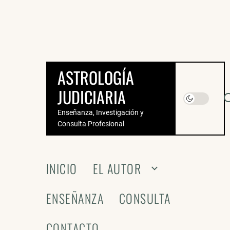
Saltar
al
contenido
ASTROLOGÍA
JUDICIARIA
Enseñanza, Investigación y
Consulta Profesional
INICIO
EL AUTOR
ENSEÑANZA
CONSULTA
CONTACTO