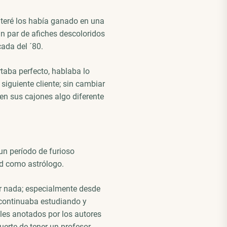
nteré los había ganado en una
n par de afiches descoloridos
ada del ´80.
rtaba perfecto, hablaba lo
 siguiente cliente; sin cambiar
en sus cajones algo diferente
un período de furioso
d como astrólogo.
ar nada; especialmente desde
s continuaba estudiando y
lles anotados por los autores
uerte de tener un profesor,