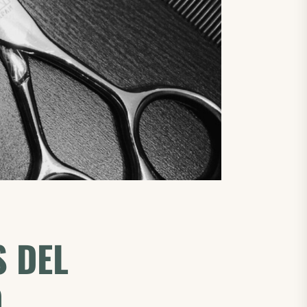
S DEL
O