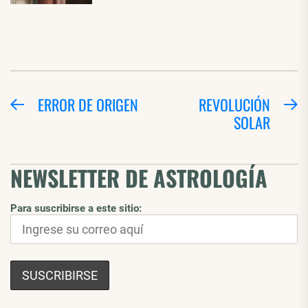
NAVEGACIÓN
ERROR DE ORIGEN
REVOLUCIÓN
Entrada
E
SOLAR
DE
anterior:
si
ENTRADAS
NEWSLETTER DE ASTROLOGÍA
Para suscribirse a este sitio: