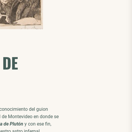
 DE
 conocimiento del guion
al de Montevideo en donde se
ia de Plutón
y con ese fin,
stro astro infernal.