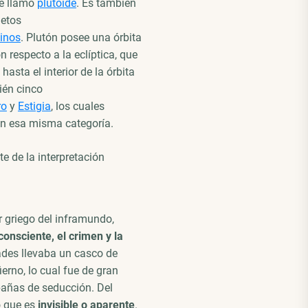
ue llamó
plutoide
. Es también
jetos
tinos
. Plutón posee una órbita
n respecto a la eclíptica, que
hasta el interior de la órbita
én cinco
ro
y
Estigia
,​ los cuales
n esa misma categoría.
e de la interpretación
r griego del inframundo,
consciente, el crimen y la
Hades llevaba un casco de
ierno, lo cual fue de gran
añas de seducción. Del
o que es
invisible o aparente
.