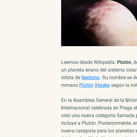
Leemos desde Wikipedia:
Plutón
, 
un planeta enano del sistema solar
órbita de
Neptuno
. Su nombre se d
romano
Plutón
(
Hades
según la mit
En la Asamblea General de la
U
nió
I
nternacional celebrada en Praga e
creó una nueva categoría llamada p
incluye a Plutón. Posteriormente, e
nueva categoría para los planetas 