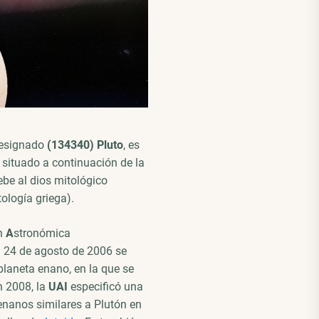
designado
(134340) Pluto
, es
 situado a continuación de la
ebe al dios mitológico
ología griega).
n
A
stronómica
l 24 de agosto de 2006 se
laneta enano, en la que se
n 2008, la
UAI
especificó una
enanos similares a Plutón en