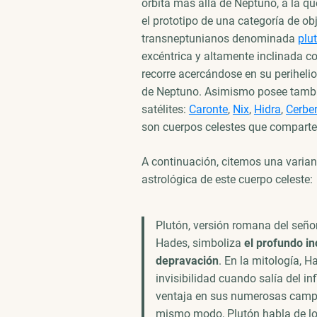
órbita más allá de Neptuno, a la q
el prototipo de una categoría de ob
transneptunianos denominada
plu
excéntrica y altamente inclinada co
recorre acercándose en su perihelio 
de Neptuno. Asimismo posee tambi
satélites:
Caronte
,
Nix
,
Hidra
,
Cerbe
son cuerpos celestes que comparte
A continuación, citemos una variant
astrológica de este cuerpo celeste:
Plutón, versión romana del seño
Hades, simboliza
el profundo in
depravación
. En la mitología, 
invisibilidad cuando salía del inf
ventaja en sus numerosas camp
mismo modo, Plutón habla de l